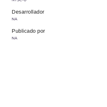
Desarrollador
NA
Publicado por
NA
Código barras
NA
Num. serie
NA