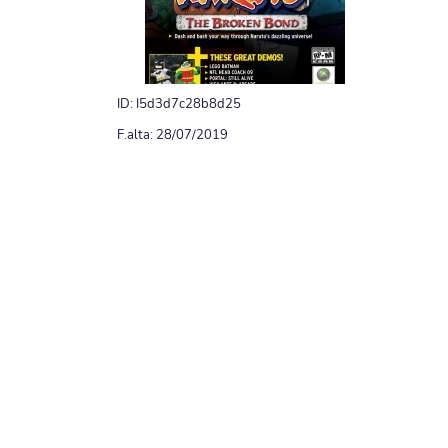
ID: I5d3d7c28b8d25
F.alta: 28/07/2019