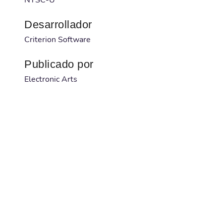
Desarrollador
Criterion Software
Publicado por
Electronic Arts
Código barras
014633194364
Num. serie
19436