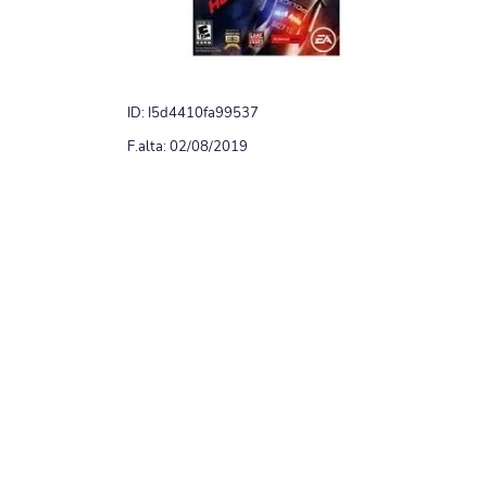
ID: I5d4410fa99537
F.alta: 02/08/2019