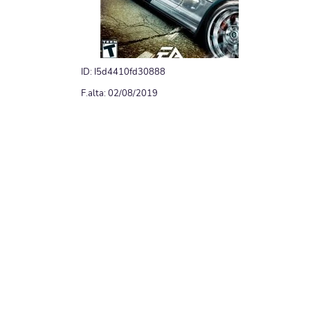
ID: I5d4410fd30888
F.alta: 02/08/2019