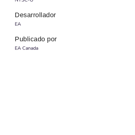
Desarrollador
EA
Publicado por
EA Canada
Código barras
014633149425
Num. serie
1494205