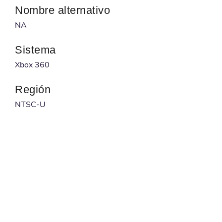
Nombre alternativo
NA
Sistema
Xbox 360
Región
NTSC-U
Desarrollador
EA Canada
Publicado por
EA Sports
Código barras