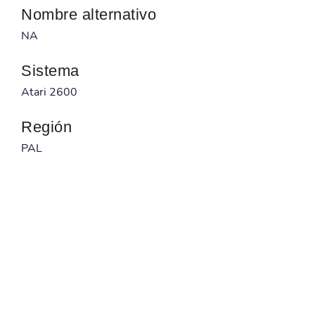
Nombre alternativo
NA
Sistema
Atari 2600
Región
PAL
Desarrollador
Muddyvision
Publicado por
AtariAge
Código barras