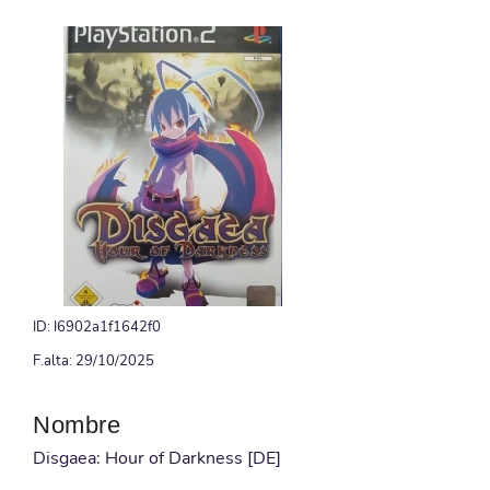
ID: I6902a1f1642f0
F.alta: 29/10/2025
Nombre
Disgaea: Hour of Darkness [DE]