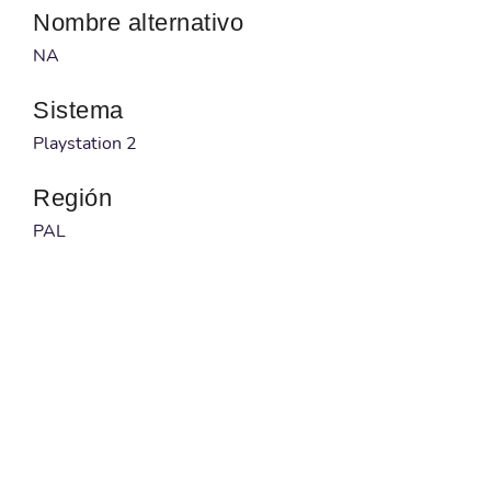
Nombre alternativo
NA
Sistema
Playstation 2
Región
PAL
Desarrollador
Nippon Ichi Software
Publicado por
Koei
Código barras