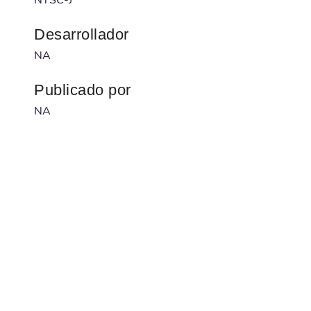
Desarrollador
NA
Publicado por
NA
Código barras
4988601009508
Num. serie
NA