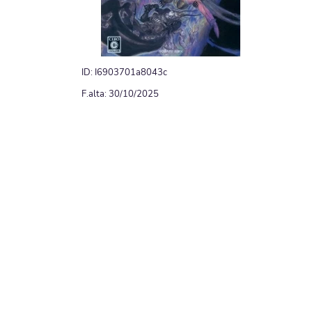
ID: I6903701a8043c
F.alta: 30/10/2025