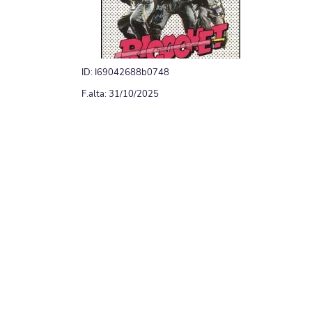
ID: I69042688b0748
F.alta: 31/10/2025