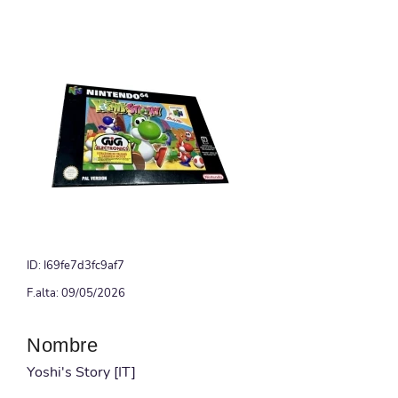
ID: I69fe7d3fc9af7
F.alta: 09/05/2026
Nombre
Yoshi's Story [IT]