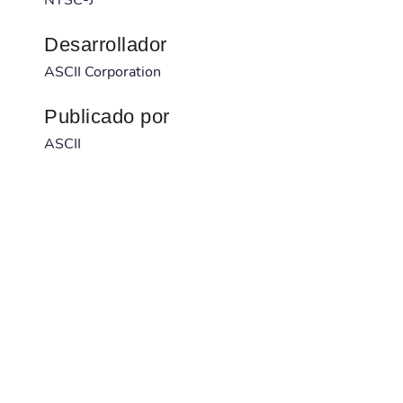
Desarrollador
ASCII Corporation
Publicado por
ASCII
Código barras
NA
Num. serie
NA