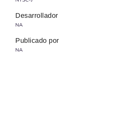
Desarrollador
NA
Publicado por
NA
Código barras
NA
Num. serie
48C99-1006