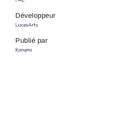
Développeur
LucasArts
Publié par
Konami
Code à barre
SNSP-ZA-UKV
Num. série
083717150114