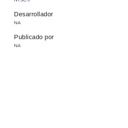
Desarrollador
NA
Publicado por
NA
Código barras
4582350662092
Num. serie
ULJS-00329