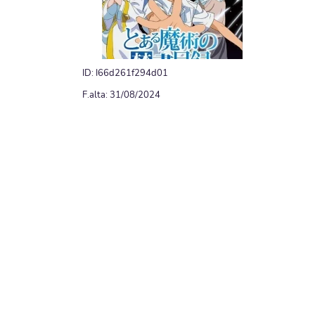
ID: I66d261f294d01
F.alta: 31/08/2024