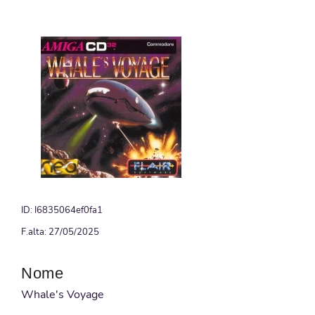
ID: I6835064ef0fa1
F.alta: 27/05/2025
Nome
Whale's Voyage