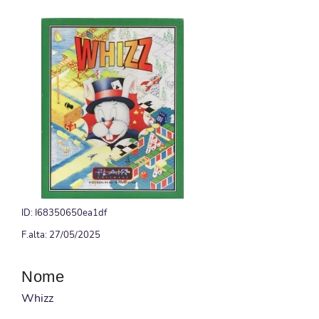
ID: I68350650ea1df
F.alta: 27/05/2025
Nome
Whizz