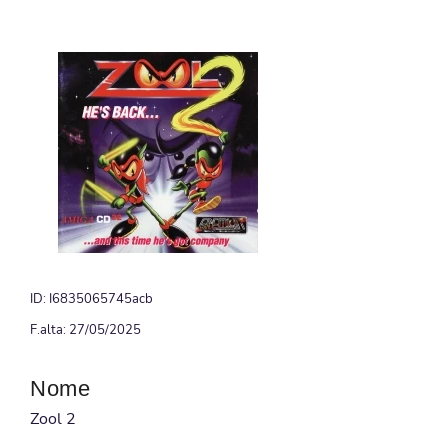
ID: I6835065745acb
F.alta: 27/05/2025
Nome
Zool 2