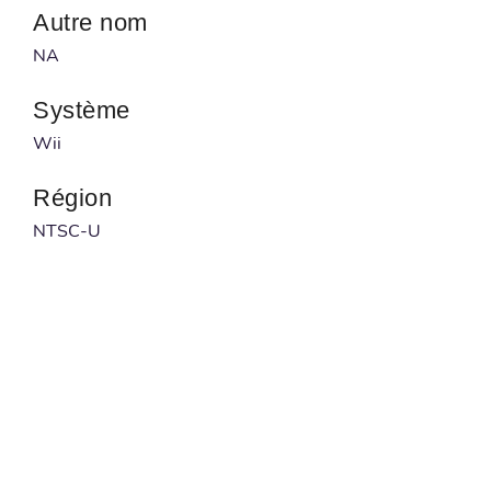
Autre nom
NA
Système
Wii
Région
NTSC-U
Développeur
Toys for Bob
Publié par
Activision
Code à barre