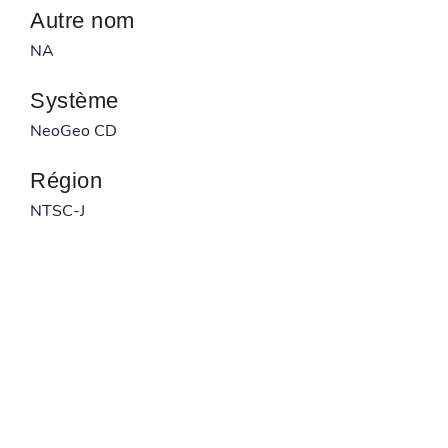
Autre nom
NA
Système
NeoGeo CD
Région
NTSC-J
Développeur
SNK
Publié par
SNK
Code à barre