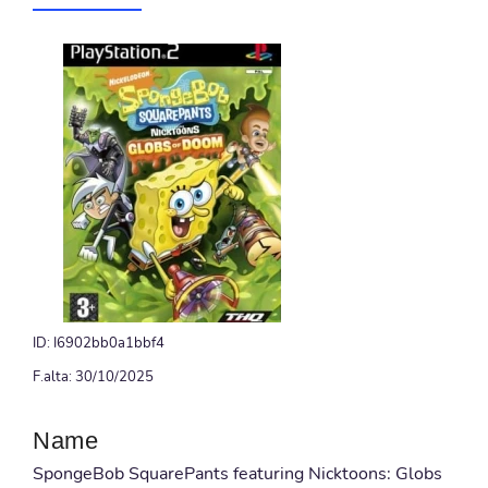
ID: I6902bb0a1bbf4
F.alta: 30/10/2025
Name
SpongeBob SquarePants featuring Nicktoons: Globs