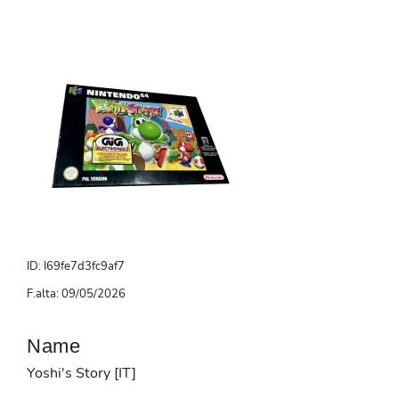
ID: I69fe7d3fc9af7
F.alta: 09/05/2026
Name
Yoshi's Story [IT]