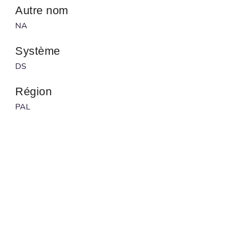
Autre nom
NA
Système
DS
Région
PAL
Développeur
NA
Publié par
NA
Code à barre