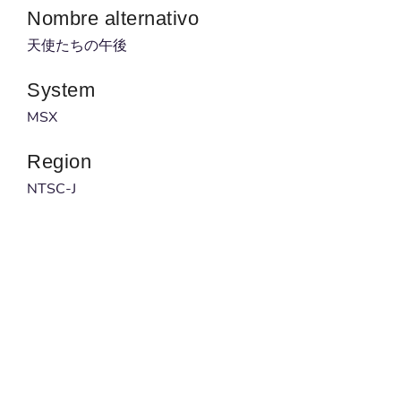
Nombre alternativo
天使たちの午後
System
MSX
Region
NTSC-J
Desarrollador
JAST
Publicado por
Jast
Código barras